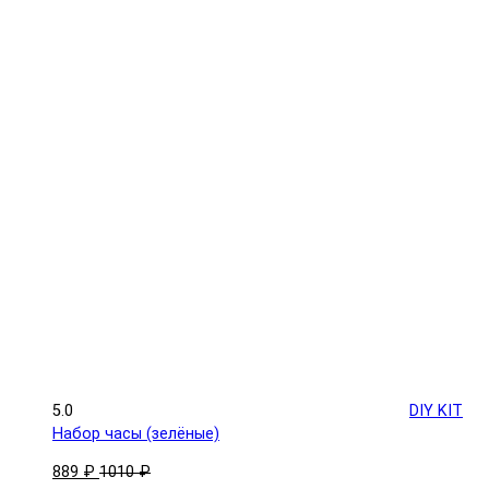
5.0
DIY KIT
Набор часы (зелёные)
889 ₽
1010 ₽