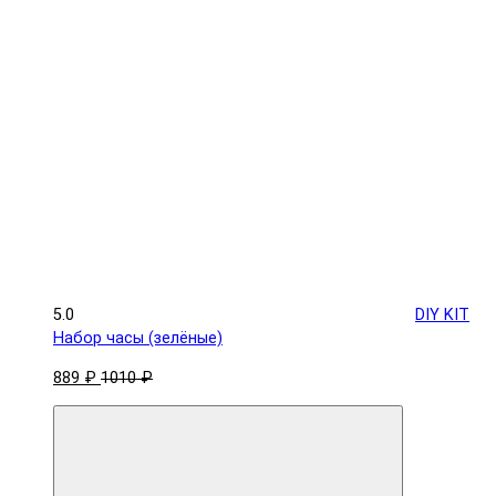
5.0
DIY KIT
Набор часы (зелёные)
889 ₽
1010 ₽