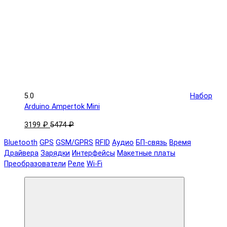
5.0
Набор
Arduino Ampertok Mini
3199 ₽
5474 ₽
Bluetooth
GPS
GSM/GPRS
RFID
Аудио
БП-связь
Время
Драйвера
Зарядки
Интерфейсы
Макетные платы
Преобразователи
Реле
Wi-Fi