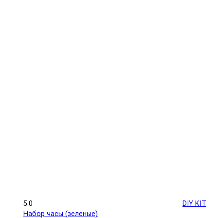
5.0
DIY KIT
Набор часы (зелёные)