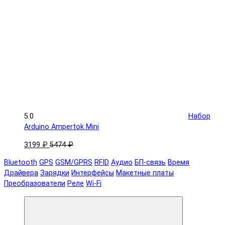
5.0
Набор
Arduino Ampertok Mini
3199 ₽
5474 ₽
Bluetooth
GPS
GSM/GPRS
RFID
Аудио
БП-связь
Время
Драйвера
Зарядки
Интерфейсы
Макетные платы
Преобразователи
Реле
Wi-Fi