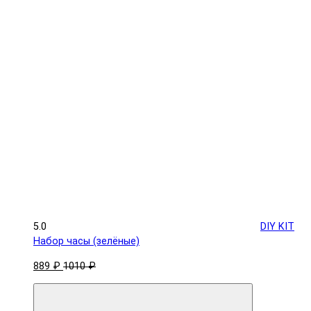
5.0
DIY KIT
Набор часы (зелёные)
889 ₽
1010 ₽