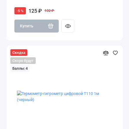
125 ₽
-5 %
132 ₽
Купить
Скидка
Скоро будут
Баллы: 4