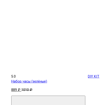
5.0
DIY KIT
Набор часы (зелёные)
889 ₽
1010 ₽