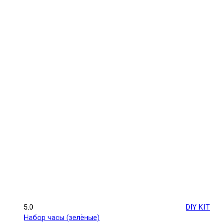
5.0
DIY KIT
Набор часы (зелёные)