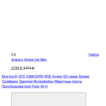
5.0
Набор
Arduino Ampertok Mini
3199 ₽
5474 ₽
Bluetooth
GPS
GSM/GPRS
RFID
Аудио
БП-связь
Время
Драйвера
Зарядки
Интерфейсы
Макетные платы
Преобразователи
Реле
Wi-Fi