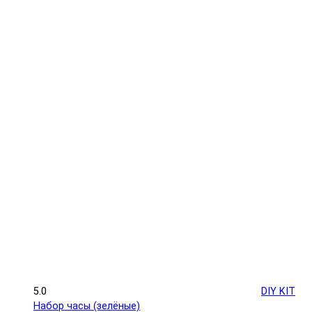
5.0
DIY KIT
Набор часы (зелёные)