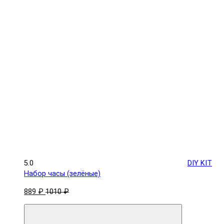
5.0
DIY KIT
Набор часы (зелёные)
889 ₽
1010 ₽