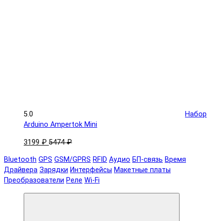
5.0
Набор
Arduino Ampertok Mini
3199 ₽
5474 ₽
Bluetooth
GPS
GSM/GPRS
RFID
Аудио
БП-связь
Время
Драйвера
Зарядки
Интерфейсы
Макетные платы
Преобразователи
Реле
Wi-Fi