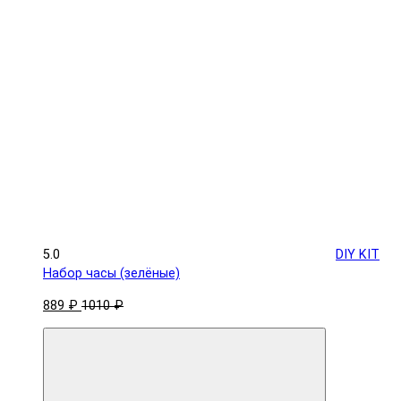
5.0
DIY KIT
Набор часы (зелёные)
889 ₽
1010 ₽