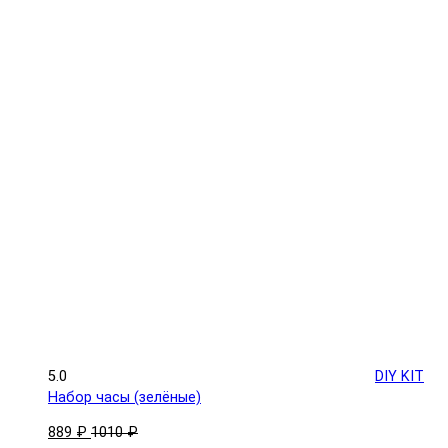
5.0
DIY KIT
Набор часы (зелёные)
889 ₽
1010 ₽