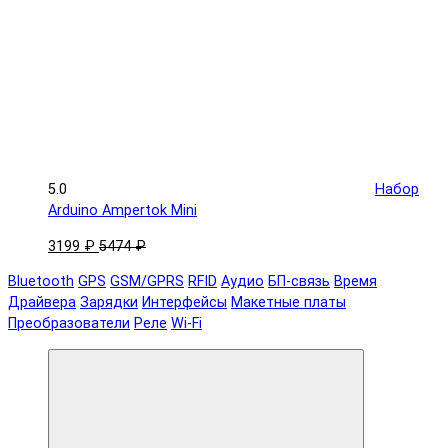
5.0
Набор
Arduino Ampertok Mini
3199 ₽
5474 ₽
Bluetooth
GPS
GSM/GPRS
RFID
Аудио
БП-связь
Время
Драйвера
Зарядки
Интерфейсы
Макетные платы
Преобразователи
Реле
Wi-Fi