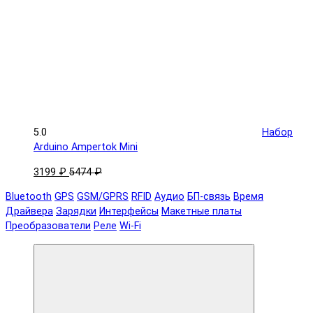
5.0
Набор
Arduino Ampertok Mini
3199 ₽
5474 ₽
Bluetooth
GPS
GSM/GPRS
RFID
Аудио
БП-связь
Время
Драйвера
Зарядки
Интерфейсы
Макетные платы
Преобразователи
Реле
Wi-Fi