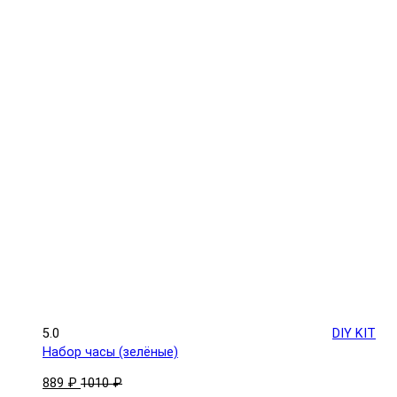
5.0
DIY KIT
Набор часы (зелёные)
889 ₽
1010 ₽