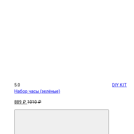
5.0
DIY KIT
Набор часы (зелёные)
889 ₽
1010 ₽