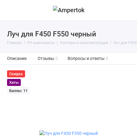
Луч для F450 F550 черный
Главная
РУ компоненты
Коптеры и комплектующие
Луч для F450
Описание
Отзывы
0
Вопросы и ответы
0
Скидка
Хиты
Баллы: 11