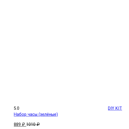
5.0
DIY KIT
Набор часы (зелёные)
889 ₽
1010 ₽