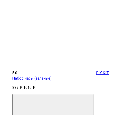
5.0
DIY KIT
Набор часы (зелёные)
889 ₽
1010 ₽