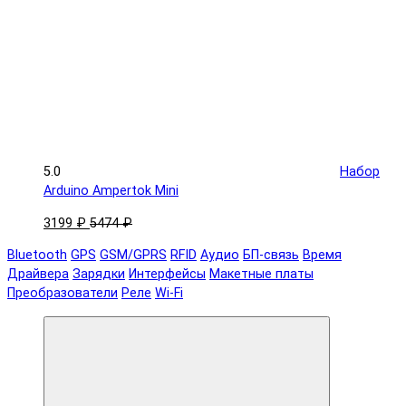
5.0
Набор
Arduino Ampertok Mini
3199 ₽
5474 ₽
Bluetooth
GPS
GSM/GPRS
RFID
Аудио
БП-связь
Время
Драйвера
Зарядки
Интерфейсы
Макетные платы
Преобразователи
Реле
Wi-Fi