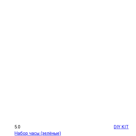
5.0
DIY KIT
Набор часы (зелёные)