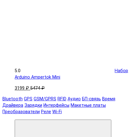
5.0
Набор
Arduino Ampertok Mini
3199 ₽
5474 ₽
Bluetooth
GPS
GSM/GPRS
RFID
Аудио
БП-связь
Время
Драйвера
Зарядки
Интерфейсы
Макетные платы
Преобразователи
Реле
Wi-Fi