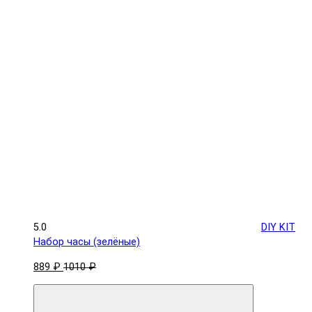
5.0
DIY KIT
Набор часы (зелёные)
889 ₽
1010 ₽