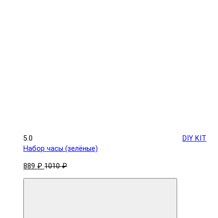
5.0
DIY KIT
Набор часы (зелёные)
889 ₽
1010 ₽