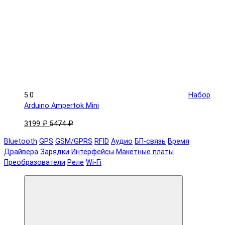
5.0
Набор
Arduino Ampertok Mini
3199 ₽
5474 ₽
Bluetooth
GPS
GSM/GPRS
RFID
Аудио
БП-связь
Время
Драйвера
Зарядки
Интерфейсы
Макетные платы
Преобразователи
Реле
Wi-Fi