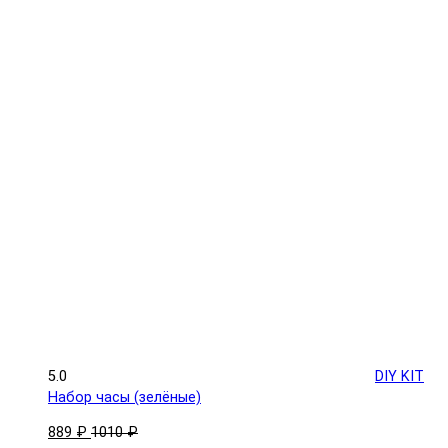
5.0
DIY KIT
Набор часы (зелёные)
889 ₽
1010 ₽