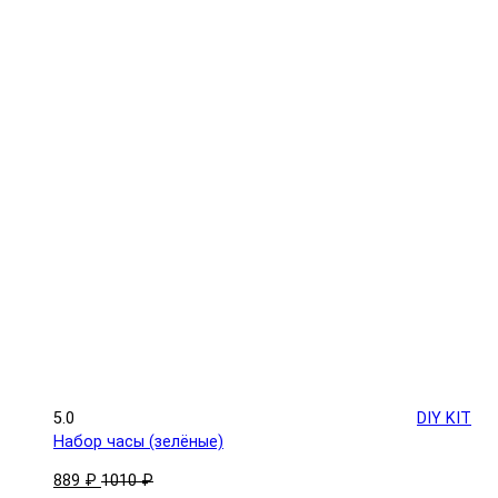
5.0
DIY KIT
Набор часы (зелёные)
889 ₽
1010 ₽