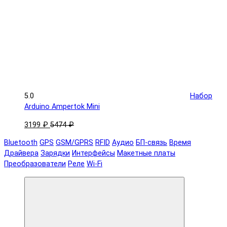
5.0
Набор
Arduino Ampertok Mini
3199 ₽
5474 ₽
Bluetooth
GPS
GSM/GPRS
RFID
Аудио
БП-связь
Время
Драйвера
Зарядки
Интерфейсы
Макетные платы
Преобразователи
Реле
Wi-Fi