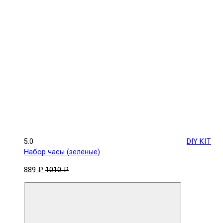
5.0
DIY KIT
Набор часы (зелёные)
889 ₽
1010 ₽