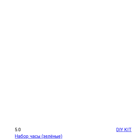
5.0
DIY KIT
Набор часы (зелёные)