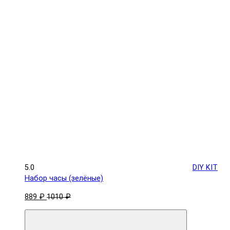
5.0
DIY KIT
Набор часы (зелёные)
889 ₽
1010 ₽