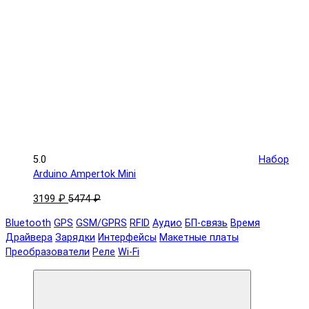
5.0
Набор
Arduino Ampertok Mini
3199 ₽
5474 ₽
Bluetooth
GPS
GSM/GPRS
RFID
Аудио
БП-связь
Время
Драйвера
Зарядки
Интерфейсы
Макетные платы
Преобразователи
Реле
Wi-Fi