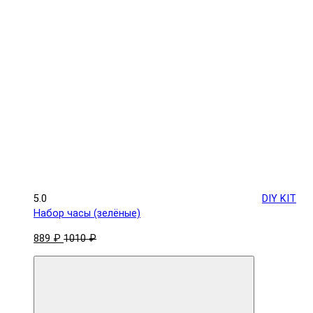
5.0
DIY KIT
Набор часы (зелёные)
889 ₽
1010 ₽