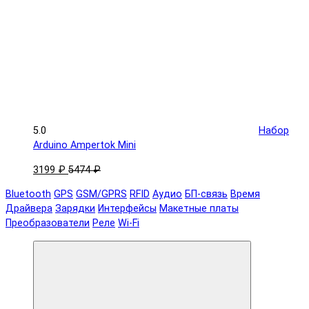
5.0
Набор
Arduino Ampertok Mini
3199 ₽
5474 ₽
Bluetooth
GPS
GSM/GPRS
RFID
Аудио
БП-связь
Время
Драйвера
Зарядки
Интерфейсы
Макетные платы
Преобразователи
Реле
Wi-Fi