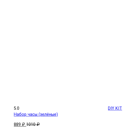
5.0
DIY KIT
Набор часы (зелёные)
889 ₽
1010 ₽