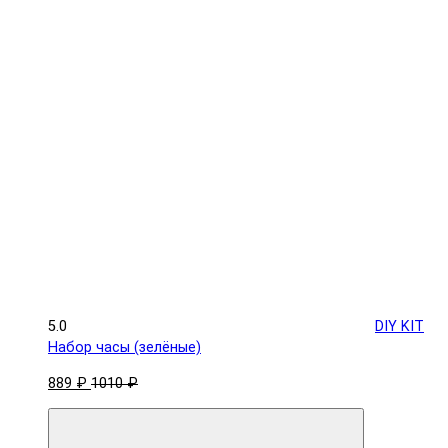
5.0
DIY KIT
Набор часы (зелёные)
889 ₽
1010 ₽