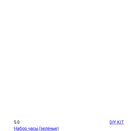
5.0
DIY KIT
Набор часы (зелёные)