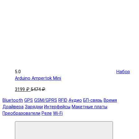
5.0
Набор
Arduino Ampertok Mini
3199 ₽
5474 ₽
Bluetooth
GPS
GSM/GPRS
RFID
Аудио
БП-связь
Время
Драйвера
Зарядки
Интерфейсы
Макетные платы
Преобразователи
Реле
Wi-Fi