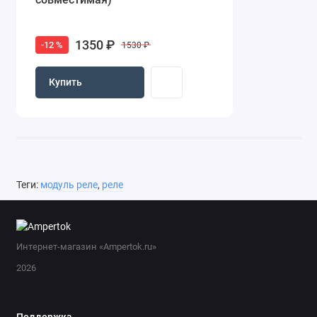
1350 ₽
-12 %
1530 ₽
Купить
Теги:
модуль реле
,
реле
Интернет-магазин «Ampertok.ru»
2026