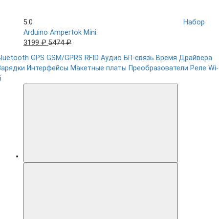
5.0
Набор
Arduino Ampertok Mini
3199 ₽
5474 ₽
Bluetooth
GPS
GSM/GPRS
RFID
Аудио
БП-связь
Время
Драйвера
Зарядки
Интерфейсы
Макетные платы
Преобразователи
Реле
Wi-
i