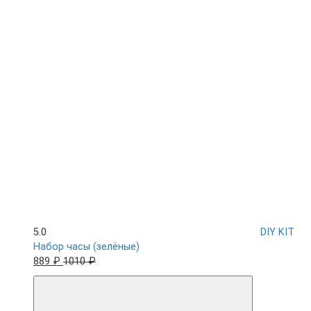
5.0
DIY KIT
Набор часы (зелёные)
889 ₽
1010 ₽