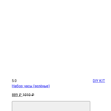
5.0
DIY KIT
Набор часы (зелёные)
889 ₽
1010 ₽