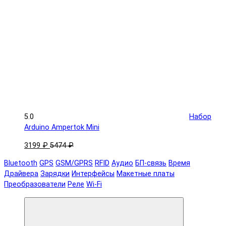
5.0
Набор
Arduino Ampertok Mini
3199 ₽
5474 ₽
Bluetooth
GPS
GSM/GPRS
RFID
Аудио
БП-связь
Время
Драйвера
Зарядки
Интерфейсы
Макетные платы
Преобразователи
Реле
Wi-Fi