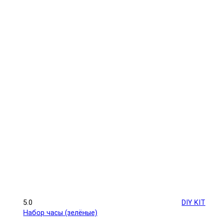
5.0
DIY KIT
Набор часы (зелёные)