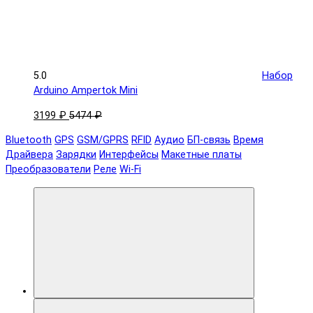
5.0
Набор
Arduino Ampertok Mini
3199 ₽
5474 ₽
Bluetooth
GPS
GSM/GPRS
RFID
Аудио
БП-связь
Время
Драйвера
Зарядки
Интерфейсы
Макетные платы
Преобразователи
Реле
Wi-Fi