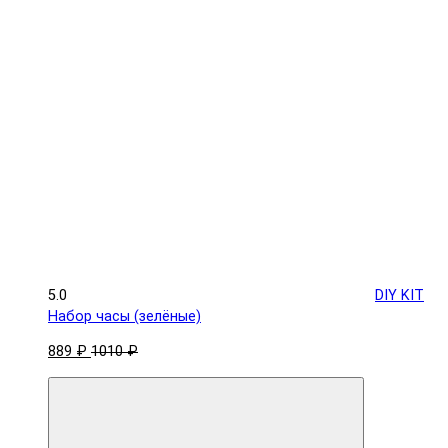
5.0
DIY KIT
Набор часы (зелёные)
889 ₽
1010 ₽