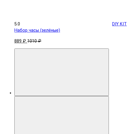
5.0
DIY KIT
Набор часы (зелёные)
889 ₽
1010 ₽