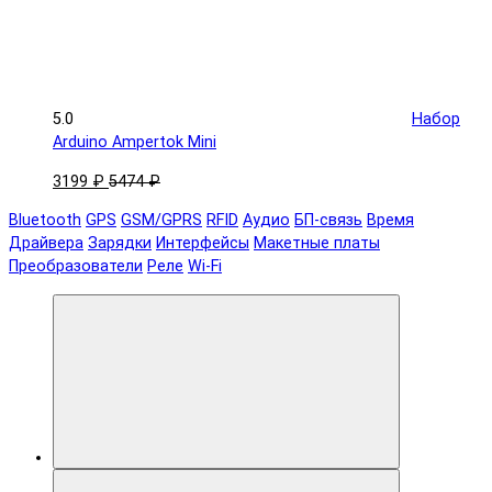
5.0
Набор
Arduino Ampertok Mini
3199 ₽
5474 ₽
Bluetooth
GPS
GSM/GPRS
RFID
Аудио
БП-связь
Время
Драйвера
Зарядки
Интерфейсы
Макетные платы
Преобразователи
Реле
Wi-Fi