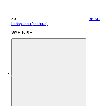
5.0
DIY KIT
Набор часы (зелёные)
889 ₽
1010 ₽