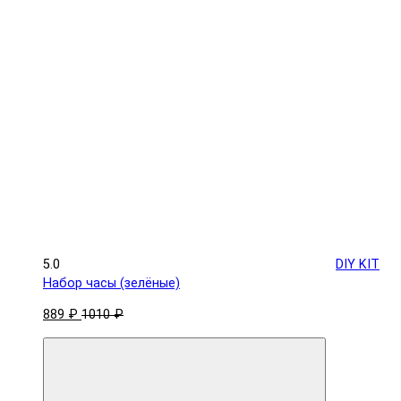
5.0
DIY KIT
Набор часы (зелёные)
889 ₽
1010 ₽