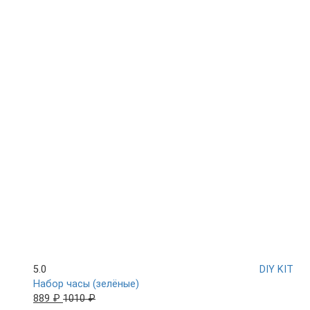
5.0
DIY KIT
Набор часы (зелёные)
889 ₽
1010 ₽