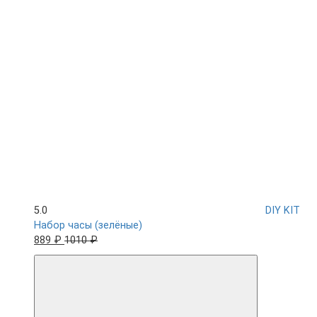
5.0
DIY KIT
Набор часы (зелёные)
889 ₽
1010 ₽