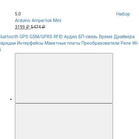
5.0
Набор
Arduino Ampertok Mini
3199 ₽
5474 ₽
Bluetooth
GPS
GSM/GPRS
RFID
Аудио
БП-связь
Время
Драйвера
Зарядки
Интерфейсы
Макетные платы
Преобразователи
Реле
Wi-
i